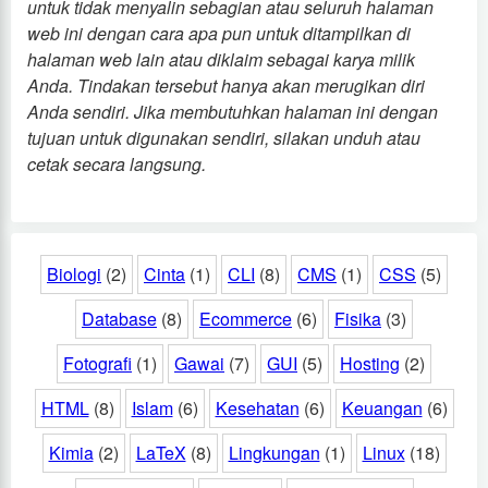
untuk tidak menyalin sebagian atau seluruh halaman
web ini dengan cara apa pun untuk ditampilkan di
halaman web lain atau diklaim sebagai karya milik
Anda. Tindakan tersebut hanya akan merugikan diri
Anda sendiri. Jika membutuhkan halaman ini dengan
tujuan untuk digunakan sendiri, silakan unduh atau
cetak secara langsung.
Biologi
(2)
Cinta
(1)
CLI
(8)
CMS
(1)
CSS
(5)
Database
(8)
Ecommerce
(6)
Fisika
(3)
Fotografi
(1)
Gawai
(7)
GUI
(5)
Hosting
(2)
HTML
(8)
Islam
(6)
Kesehatan
(6)
Keuangan
(6)
Kimia
(2)
LaTeX
(8)
Lingkungan
(1)
Linux
(18)