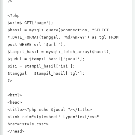
?>
<?php
$url=$_GET['page'];
$hasil = mysqli_query($connection, "SELECT
*,DATE_FORMAT(tanggal, '%d/%m/%Y') as tgl FROM
post WHERE url='$url'");
$tampil_hasil = mysqli_fetch_array($hasil);
$judul = $tampil_hasil['judul'];
$isi = $tampil_hasil['isi'];
$tanggal = $tampil_hasil['tgl'];
?>
<html>
<head>
<title><?php echo $judul ?></title>
<link rel="stylesheet" type="text/css"
href="style.css">
</head>