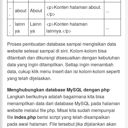
..
<p>Konten halaman about.
about
About
...
.
</p>
..
lainn
Lainn
<p>Konten halaman
...
.
ya
ya
lainnya.</p>
Proses pembuatan database sampai mengisikan data
website selesai sampai di sini. Kolom-kolom bisa
ditambah dan dikurangi disesuaikan dengan kebutuhan
data yang ingin ditampilkan. Setiap ingin menambah
data, cukup klik menu Insert dan isi kolom-kolom seperti
yang telah dijelaskan.
Menghubungkan database MySQL dengan php
Langkah berikutnya adalah bagaimana kita bisa
menampilkan data dari database MySQL pada halaman
website melalui file php. Misal kita sudah mempunyai
file
index.php
berisi script yang telah disampaikan
pada awal halaman. File tersebut jika dijalankan akan