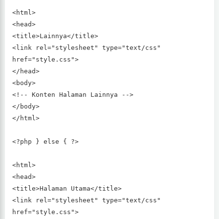
<html>
<head>
<title>Lainnya</title>
<link rel="stylesheet" type="text/css"
href="style.css">
</head>
<body>
<!-- Konten Halaman Lainnya -->
</body>
</html>
<?php } else { ?>
<html>
<head>
<title>Halaman Utama</title>
<link rel="stylesheet" type="text/css"
href="style.css">