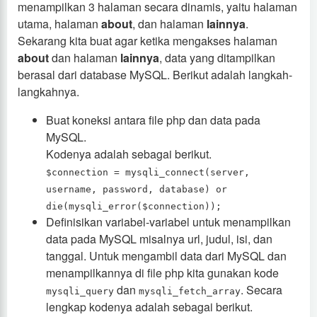
menampilkan 3 halaman secara dinamis, yaitu halaman
utama, halaman
about
, dan halaman
lainnya
.
Sekarang kita buat agar ketika mengakses halaman
about
dan halaman
lainnya
, data yang ditampilkan
berasal dari database MySQL. Berikut adalah langkah-
langkahnya.
Buat koneksi antara file php dan data pada
MySQL.
Kodenya adalah sebagai berikut.
$connection = mysqli_connect(server,
username, password, database) or
die(mysqli_error($connection));
Definisikan variabel-variabel untuk menampilkan
data pada MySQL misalnya url, judul, isi, dan
tanggal. Untuk mengambil data dari MySQL dan
menampilkannya di file php kita gunakan kode
dan
. Secara
mysqli_query
mysqli_fetch_array
lengkap kodenya adalah sebagai berikut.