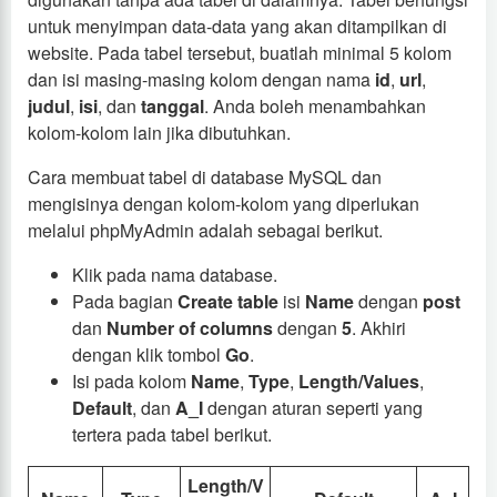
untuk menyimpan data-data yang akan ditampilkan di
website. Pada tabel tersebut, buatlah minimal 5 kolom
dan isi masing-masing kolom dengan nama
id
,
url
,
judul
,
isi
, dan
tanggal
. Anda boleh menambahkan
kolom-kolom lain jika dibutuhkan.
Cara membuat tabel di database MySQL dan
mengisinya dengan kolom-kolom yang diperlukan
melalui phpMyAdmin adalah sebagai berikut.
Klik pada nama database.
Pada bagian
Create table
isi
Name
dengan
post
dan
Number of columns
dengan
5
. Akhiri
dengan klik tombol
Go
.
Isi pada kolom
Name
,
Type
,
Length/Values
,
Default
, dan
A_I
dengan aturan seperti yang
tertera pada tabel berikut.
Length/V