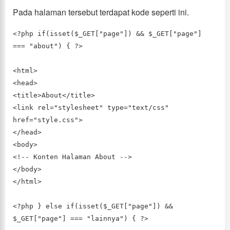
Pada halaman tersebut terdapat kode seperti ini.
<?php if(isset($_GET["page"]) && $_GET["page"]
=== "about") { ?>
<html>
<head>
<title>About</title>
<link rel="stylesheet" type="text/css"
href="style.css">
</head>
<body>
<!-- Konten Halaman About -->
</body>
</html>
<?php } else if(isset($_GET["page"]) &&
$_GET["page"] === "lainnya") { ?>