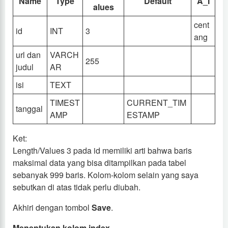
Name
Type
Default
A_I
alues
cent
id
INT
3
ang
url dan
VARCH
255
judul
AR
isi
TEXT
TIMEST
CURRENT_TIM
tanggal
AMP
ESTAMP
Ket:
Length/Values 3 pada id memiliki arti bahwa baris
maksimal data yang bisa ditampilkan pada tabel
sebanyak 999 baris. Kolom-kolom selain yang saya
sebutkan di atas tidak perlu diubah.
Akhiri dengan tombol
Save
.
Menentukan kolom index