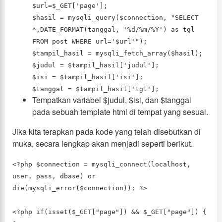
$url=$_GET['page'];
$hasil = mysqli_query($connection, "SELECT
*,DATE_FORMAT(tanggal, '%d/%m/%Y') as tgl
FROM post WHERE url='$url'");
$tampil_hasil = mysqli_fetch_array($hasil);
$judul = $tampil_hasil['judul'];
$isi = $tampil_hasil['isi'];
$tanggal = $tampil_hasil['tgl'];
Tempatkan variabel $judul, $isi, dan $tanggal
pada sebuah template html di tempat yang sesuai.
Jika kita terapkan pada kode yang telah disebutkan di
muka, secara lengkap akan menjadi seperti berikut.
<?php $connection = mysqli_connect(localhost,
user, pass, dbase) or
die(mysqli_error($connection)); ?>
<?php if(isset($_GET["page"]) && $_GET["page"]) {