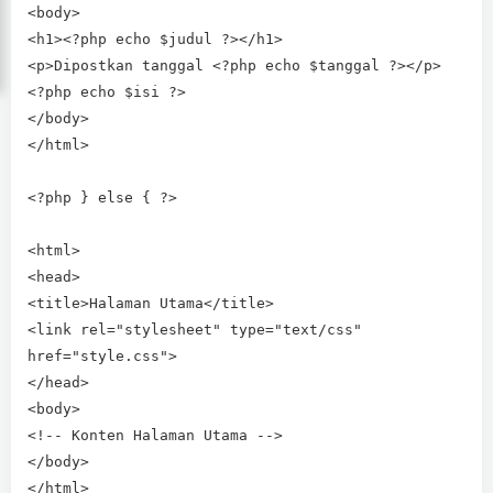
<body>
<h1><?php echo $judul ?></h1>
<p>Dipostkan tanggal <?php echo $tanggal ?></p>
<?php echo $isi ?>
</body>
</html>
<?php } else { ?>
<html>
<head>
<title>Halaman Utama</title>
<link rel="stylesheet" type="text/css"
href="style.css">
</head>
<body>
<!-- Konten Halaman Utama -->
</body>
</html>