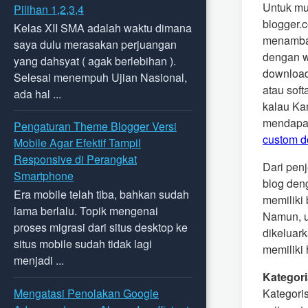
Untuk mu
Pilihan 1,2,3,4
blogger.
Kelas XII SMA adalah waktu dimana
menambah
saya dulu merasakan perjuangan
dengan w
yang dahsyat ( agak berlebihan ).
download 
Selesai menempuh Ujian Nasional,
atau sof
ada hal ...
kalau Ka
mendapat
Pengaturan Theme Blogger Versi
custom 
Mobile Agar Efektif Tampil
Responsive di Perangkat
Dari pen
Smartphone
blog den
Era mobile telah tiba, bahkan sudah
memiliki
lama berlalu. Topik mengenai
Namun, u
proses migrasi dari situs desktop ke
dikeluar
situs mobile sudah tidak lagi
memiliki 
menjadi ...
Kategori
Mengatasi Penolakan Google
Kategoris