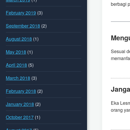
berbagi 
February 2019
(3)
September 2018
(2)
Mengu
August 2018
(1)
Sesuai d
May 2018
(1)
memanfaa
April 2018
(5)
March 2018
(3)
Janga
February 2018
(2)
Eka Lesm
January 2018
(2)
orang yan
October 2017
(1)