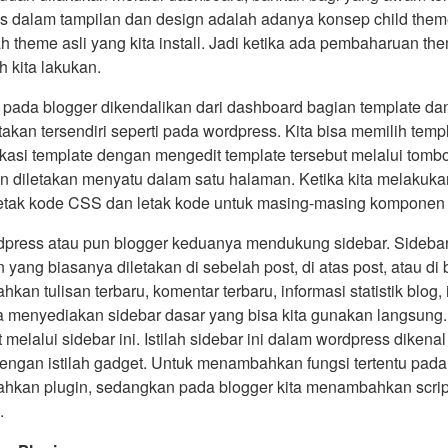
s dalam tampilan dan design adalah adanya konsep child theme
theme asli yang kita install. Jadi ketika ada pembaharuan them
h kita lakukan.
 pada blogger dikendalikan dari dashboard bagian template da
etakan tersendiri seperti pada wordpress. Kita bisa memilih temp
kasi template dengan mengedit template tersebut melalui tom
 diletakan menyatu dalam satu halaman. Ketika kita melakukan
etak kode CSS dan letak kode untuk masing-masing komponen 
dpress atau pun blogger keduanya mendukung sidebar. Sideba
yang biasanya diletakan di sebelah post, di atas post, atau di 
an tulisan terbaru, komentar terbaru, informasi statistik blog
 menyediakan sidebar dasar yang bisa kita gunakan langsung. 
t melalui sidebar ini. Istilah sidebar ini dalam wordpress dike
dengan istilah gadget. Untuk menambahkan fungsi tertentu pad
kan plugin, sedangkan pada blogger kita menambahkan script
.