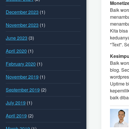
Monetiz
Baik wor
December 2023
(1)
menambah
menambah
November 2023
(1)
Kita bis
keduanya
June 2023
(3)
"Text". 
April 2020
(1)
Kesimpu
Baik wor
February 2020
(1)
blog. Se
wordpress
November 2019
(1)
Uptime b
September 2019
(2)
kepemili
baik dib
July 2019
(1)
April 2019
(2)
March 2019
(1)