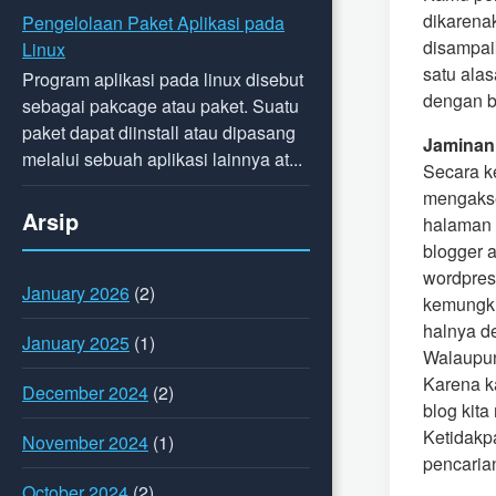
dikarena
Pengelolaan Paket Aplikasi pada
disampai
Linux
satu ala
Program aplikasi pada linux disebut
dengan b
sebagai pakcage atau paket. Suatu
paket dapat diinstall atau dipasang
Jaminan
melalui sebuah aplikasi lainnya at...
Secara k
mengakses
Arsip
halaman 
blogger 
wordpres
January 2026
(2)
kemungki
halnya de
January 2025
(1)
Walaupun
Karena k
December 2024
(2)
blog kit
Ketidakp
November 2024
(1)
pencaria
October 2024
(2)