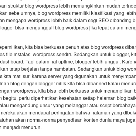
kan struktur blog wordpress lebih memungkinkan mudah terinde
kan sebelumnya, blog wordpress memiliki klasifikasi yang lebih
san mengapa wordpress lebih baik dalam segi SEO dibanding b
logger bisa mengungguli blog wordpress jika tepat dalam me
epemilikan, kita bisa berkuasa penuh atas blog wordpress diban
 file instalasi wordpress sendiri. Sedangkan untuk blogger, ki
dashboard. Tapi dalam hal uptime, blogger lebih unggul. Karen
akan tetap berjalan tanpa hambatan. Sedangkan untuk blog wor
s kita mati suri karena server yang digunakan untuk menyimpa
nan blog dengan blogger milik kita bisa dibanned kalau menuru
ngan wordpress, kita bisa lebih berkuasa untuk menampilkan bl
 begitu, perlu diperhatikan kesehatan setiap halaman blog ba
alau mengandung unsur yang melanggar atau script berbaha
a mereka akan mendapat peringatan bahwa halaman yang dibu
atuhan akan norma-norma penyediaan konten dunia maya juga a
n menjadi menurun.