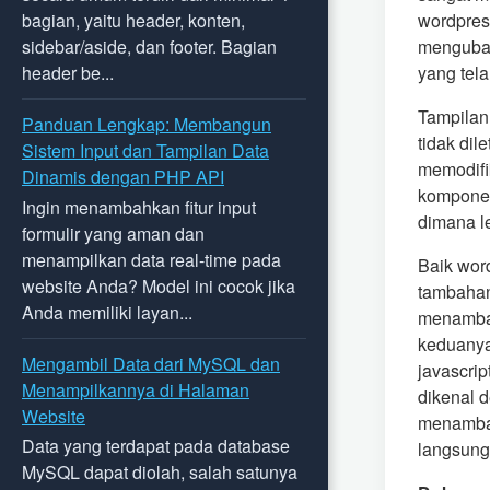
wordpres
bagian, yaitu header, konten,
mengubah 
sidebar/aside, dan footer. Bagian
yang tela
header be...
Tampilan
Panduan Lengkap: Membangun
tidak dil
Sistem Input dan Tampilan Data
memodifi
Dinamis dengan PHP API
komponen
Ingin menambahkan fitur input
dimana l
formulir yang aman dan
menampilkan data real-time pada
Baik wor
website Anda? Model ini cocok jika
tambahan 
Anda memiliki layan...
menambahk
keduanya
Mengambil Data dari MySQL dan
javascrip
Menampilkannya di Halaman
dikenal 
Website
menambah
Data yang terdapat pada database
langsung
MySQL dapat diolah, salah satunya