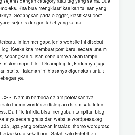
ng sejenis dengan category atau tag yang sama. Dua
ompleks. Kita bisa mengklasifikasikan tulisan yang
iknya. Sedangkan pada blogger, klasifikasi post
t yang sejenis dengan label yang sama.
rbaru. Inilah mengapa jenis website ini disebut
log. Ketika kita membuat post baru, secara umum
as, sedangkan tulisan sebelumnya akan tampil
i sistem seperti ini. Disamping itu, keduanya juga
 dan statis. Halaman ini biasanya digunakan untuk
 sebagainya.
 CSS. Namun berbeda dalam peletakannya.
p satu theme wordress disimpan dalam satu folder.
. Dari file ini kita bisa mengubah tampilan blog
annya secara gratis dari website wordpress.org
n ada juga yang berbayar. Instalasi theme wordpress
hadap kode sekali pun. Salah satu kelebihan