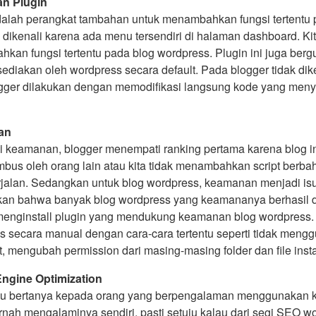
n Plugin
dalah perangkat tambahan untuk menambahkan fungsi tertentu p
 dikenali karena ada menu tersendiri di halaman dashboard. Ki
kan fungsi tertentu pada blog wordpress. Plugin ini juga ber
ediakan oleh wordpress secara default. Pada blogger tidak dike
gger dilakukan dengan memodifikasi langsung kode yang meny
an
i keamanan, blogger menempati ranking pertama karena blog ini
mbus oleh orang lain atau kita tidak menambahkan script berbah
jalan. Sedangkan untuk blog wordpress, keamanan menjadi isu p
an bahwa banyak blog wordpress yang keamananya berhasil dite
enginstall plugin yang mendukung keamanan blog wordpress. 
s secara manual dengan cara-cara tertentu seperti tidak me
, mengubah permission dari masing-masing folder dan file inst
ngine Optimization
u bertanya kepada orang yang berpengalaman menggunakan ke
ah mengalaminya sendiri, pasti setuju kalau dari segi SEO word