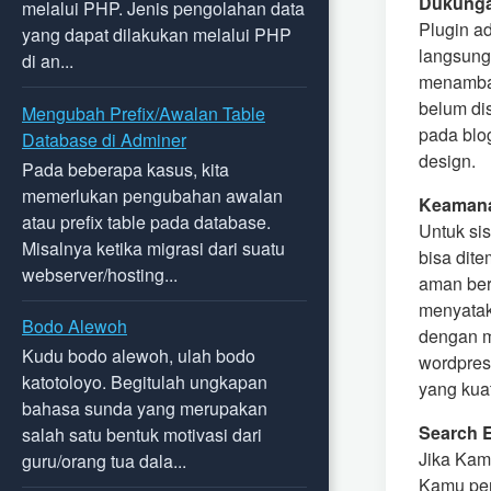
Dukunga
melalui PHP. Jenis pengolahan data
Plugin a
yang dapat dilakukan melalui PHP
langsung
di an...
menambah
belum dis
Mengubah Prefix/Awalan Table
pada blo
Database di Adminer
design.
Pada beberapa kasus, kita
memerlukan pengubahan awalan
Keaman
atau prefix table pada database.
Untuk sis
Misalnya ketika migrasi dari suatu
bisa dite
webserver/hosting...
aman ber
menyatak
Bodo Alewoh
dengan m
Kudu bodo alewoh, ulah bodo
wordpres
katotoloyo. Begitulah ungkapan
yang kuat
bahasa sunda yang merupakan
Search E
salah satu bentuk motivasi dari
Jika Kam
guru/orang tua dala...
Kamu pern