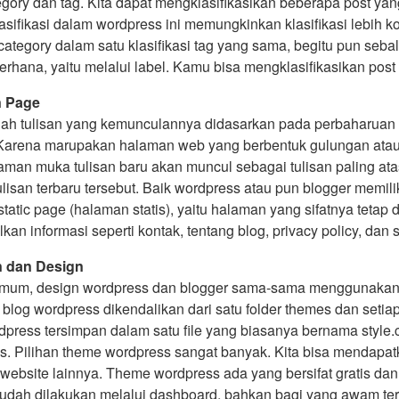
egory dan tag. Kita dapat mengklasifikasikan beberapa post ya
asifikasi dalam wordpress ini memungkinkan klasifikasi lebih k
ategory dalam satu klasifikasi tag yang sama, begitu pun sebal
erhana, yaitu melalui label. Kamu bisa mengklasifikasikan pos
n Page
lah tulisan yang kemunculannya didasarkan pada perbaharuan te
Karena marupakan halaman web yang berbentuk gulungan atau 
aman muka tulisan baru akan muncul sebagai tulisan paling at
ulisan terbaru tersebut. Baik wordpress atau pun blogger memilik
static page (halaman statis), yaitu halaman yang sifatnya tetap
an informasi seperti kontak, tentang blog, privacy policy, dan
n dan Design
mum, design wordpress dan blogger sama-sama menggunakan
blog wordpress dikendalikan dari satu folder themes dan setia
ress tersimpan dalam satu file yang biasanya bernama style.css
s. Pilihan theme wordpress sangat banyak. Kita bisa mendapatk
 website lainnya. Theme wordpress ada yang bersifat gratis da
udah dilakukan melalui dashboard, bahkan bagi yang awam ter