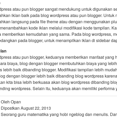
e
dpress atau pun blogger sangat mendukung untuk digunakan seba
kan iklan baik pada blog wordpress atau pun blogger. Untuk m
kan langsung pada file theme atau dengan menggunakan plug
a menambahkan kode iklan melalui modifikasi kode tampilan. Ka
 memberikan kemudahan yang sama. Pada blog wordpress, mena
Sedangkan pada blogger, untuk menampilkan iklan di sidebar da
lan
dpress atau pun blogger, keduanya memberikan manfaat yang 
cara biaya, blog dengan blogger membutuhkan biaya yang lebih 
 lebih baik dibanding blogger. Modifikasi tampilan lebih muda
log dengan blogger lebih baik dibanding blog wordpress karena
kan kita bisa lebih berkuasa akan blog wordpress dibanding b
anding wordpress. Selain itu, keduanya akan memiliki performa
Oleh Opan
Dipostkan August 22, 2013
Seorang guru matematika yang hobi ngeblog dan menulis. Dari