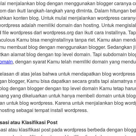
lai menjalankan blog dengan menggunakan blogger caranya cu
com dan ikuti langkah-langkah yang diminta. Dalam hitungan be
kan konten blog. Untuk mulai menjalankan wordpress caranya 
ordpress adalah memiliki domain dan hosting. Untuk mengisla
file wordpress dari wordpress.org dan ikuti cara installnya. T
taculous Kamu bisa menginstallnya tanpa riet. Kamu akan men
mu membuat blog dengan menggunakan blogger. Sedangkan 
kan alamat blog dengan top level domain. Tapi subdomain blo
domain
, dengan syarat Kamu telah memiliki domain yang mend
jelasan di atas jelas bahwa untuk mendapatkan blog wordpres
gan blogger, Kamu bisa dapatkan secara gratis tapi alamatnya 
 blog dengan blogger dengan top level domain Kamu tetap har
ang yang dikeluarkan untuk hanya membeli domain untuk blogg
kan untuk blog wordpress. Karena untuk menjalankan blog wordpr
hosting sebagai tempat install wordpress.
sasi atau Klasifikasi Post
asi atau klasifikasi post pada wordpress berbeda dengan blogge