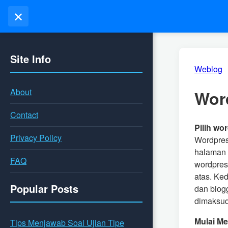
✕
Site Info
Weblog
About
Wor
Contact
Pilih wo
Privacy Policy
Wordpress
halaman p
FAQ
wordpres
atas. Ke
Popular Posts
dan blog
dimaksud 
Mulai Me
Tips Menjawab Soal Ujian Tipe