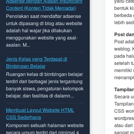
Adsense dengan Alasan Insufficient
yaitu cat
Content (Konten Tidak Memadai)
bentuk kl
berbeda c
Penolakan saat mendaftar adsense
lebih sed
untuk dipasang di blog atau website
adalah hal wajar jika dilakukan
Post da
menggunakan website yang asal-
Post ada
asalan. M...
weblog. 
pada hal
Jenis Kelas yang Terdapat di
setelah t
Bimbingan Belajar
memiliki 
Ruangan kelas di bimbingan belajar
menampilk
terdiri dari berbagai jenis tergantung
banyak siswa, pengaturan kelompok
Tampila
belajar, dan fasilitas di dalamn...
Secara u
Tampilan 
Membuat Layout Website HTML
CSS wordp
CSS Sederhana
wordpres
atau dari
Komponen sebuah halaman website
sangat m
secara umum terdiri dari minimal 4